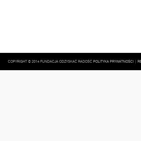
COPYRIGHT © 2014 FUNDACJA ODZYSKAĆ RADOŚĆ
POLITYKA PRYWATNOŚCI
|
R