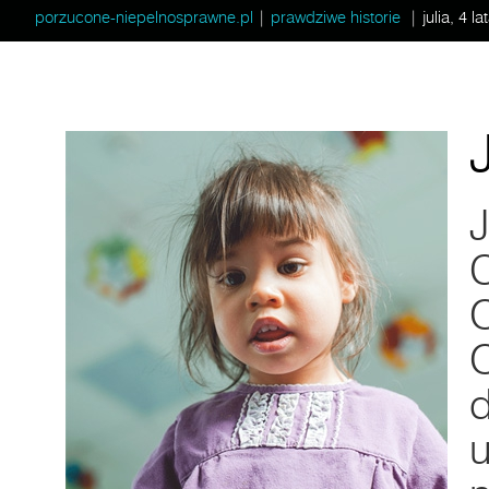
porzucone-niepelnosprawne.pl
|
prawdziwe historie
|
julia, 4 la
J
J